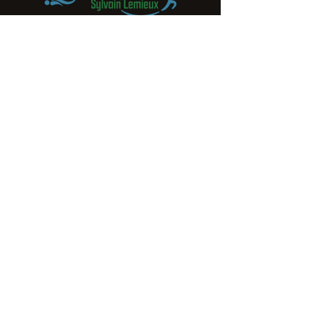
Tel.
514-998-7276
​191 de Carillon
Saint-Jean-sur-Richelieu, Qc J3B 4B5​
Massothérapie à saint-Jean sur-
Richelieu
Accueil
Àpropos
Massages et soins
Contactez-moi
Massage Thérapeutique