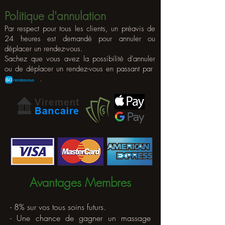
Politique d'annulation
Par respect pour tous les clients, un préavis de
24 heures est demandé pour annuler ou
déplacer un rendez-vous.
Sachez que vous avez la possibilité d'annuler
ou de déplacer un rendez-vous en passant par
.
Avantages Membres
- 8% sur vos tous soins futurs.
- Une chance de gagner un massage