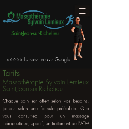
Saint-Jean-sur-Richelieu
Laissez un avis Google
⭐⭐⭐⭐⭐
Tarifs ​​
Massothérapie Sylvain Lemieux
Saint-Jean-sur-Richelieu
Chaque soin est offert selon vos besoins,
jamais selon une formule préétablie. Que
vous consultiez pour un massage
thérapeutique, sportif, un traitement de l'ATM