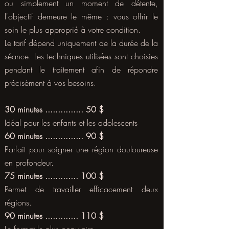
ou simplement un moment de détente,
l'objectif demeure le même : vous offrir le
soin le plus approprié à votre condition.
Le tarif dépend uniquement de la durée de la
séance. Les techniques utilisées sont choisies
pendant le traitement afin de répondre
précisément à vos besoins.
30 minutes ............... 50 $
Idéal pour les enfants et les adolescents
60 minutes ............... 90 $
Parfait pour soigner une région douloureuse
en profondeur.
75 minutes ............. 100 $
Permet de travailler efficacement deux
régions.
90 minutes ............. 110 $