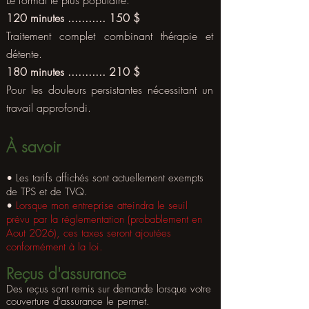
Le format le plus populaire.
120 minutes ........... 150 $
Traitement complet combinant thérapie et
détente.
180 minutes ........... 210 $
Pour les douleurs persistantes nécessitant un
travail approfondi.​
À savoir
• Les tarifs affichés sont actuellement exempts
de TPS et de TVQ.
•
Lorsque mon entreprise atteindra le seuil
prévu par la réglementation (probablement en
Aout 2026), ces taxes seront ajoutées
conformément à la loi.
Reçus d'assurance
Des reçus sont remis sur demande lorsque votre
couverture d'assurance le permet.