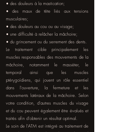
• des douleurs à la mastication;
• des maux de tête liés aux tensions
musculaires;
• des douleurs au cou ou au visage;
• une difficulté à relâcher la mâchoire;
• du grincement ou du serrement des dents.
Le traitement cible principalement les
muscles responsables des mouvements de la
mâchoire, notamment le masséter, le
temporal ainsi que les muscles
ptérygoïdiens, qui jouent un rôle essentiel
dans l'ouverture, la fermeture et les
mouvements latéraux de la mâchoire. Selon
votre condition, d'autres muscles du visage
et du cou peuvent également être évalués et
traités afin d'obtenir un résultat optimal.
Le soin de l'ATM est intégré au traitement de