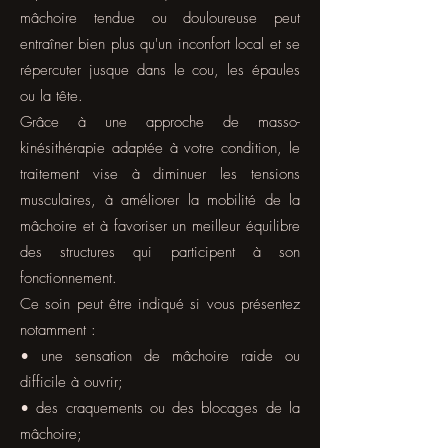
mâchoire tendue ou douloureuse peut
entraîner bien plus qu'un inconfort local et se
répercuter jusque dans le cou, les épaules
ou la tête.
Grâce à une approche de masso-
kinésithérapie adaptée à votre condition, le
traitement vise à diminuer les tensions
musculaires, à améliorer la mobilité de la
mâchoire et à favoriser un meilleur équilibre
des structures qui participent à son
fonctionnement.
Ce soin peut être indiqué si vous présentez
notamment :
• une sensation de mâchoire raide ou
difficile à ouvrir;
• des craquements ou des blocages de la
mâchoire;