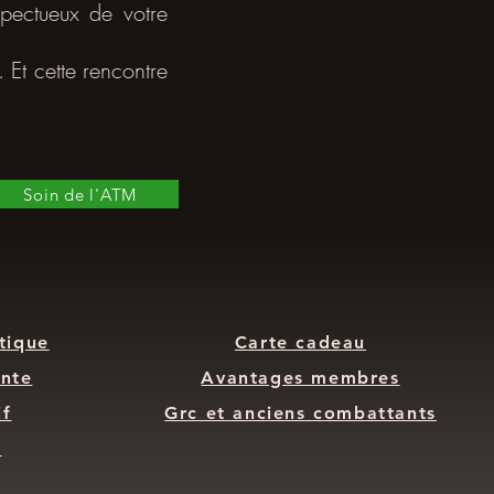
spectueux de votre
 Et cette rencontre
Soin de l'ATM
tique
Carte cadeau
nte
Avantages membres
if
Grc et anciens combattants
M