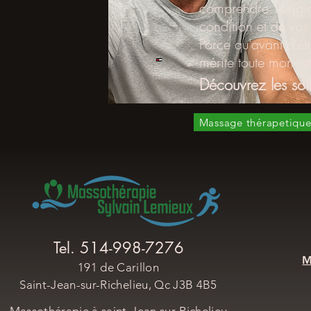
comprendre l'origi
condition et de vos 
Parce qu'avant d'êt
mérite toute mon att
Découvrez les soi
Massage thérapetiqu
Tel. 514-998-7276
M
​191 de Carillon
Saint-Jean-sur-Richelieu, Qc J3B 4B5​