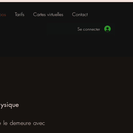
pos
Tarifs
Cartes virtuelles
Contact
Se connecter
ysique
je le demeure avec