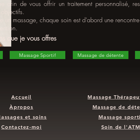
ne afin de vous offrir un traitement personnalisé, re
objectifs.
re un massage, chaque soin est d'abord une rencontre.
ention.​
ns que je vous offres
e
Massage Sportif
Massage de détente
Accueil
Massage Thérapeu
Àpropos
Massage de déte
assages et soins
Massage sport
Contactez-moi
Soin de l'AT