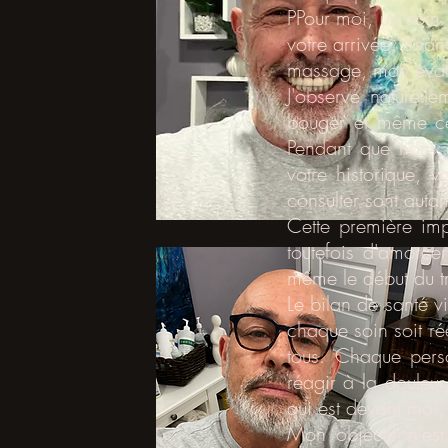
PPour moi, un soin
votre arrivée. Avan
massage, mon évalu
J'observe naturell
bouger et même cer
Pendant que nous d
votre historique, 
consulter sont auta
Cette première im
toutefois d'amorce
même le début du t
Le bilan de santé v
chaque soin soit ré
tous. Chaque pers
réagir à la douleu
qui est devant moi,
Mon objectif n'es