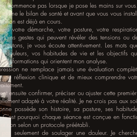
 ne commence pas lorsque je pose les mains sur vou
t même le bilan de santé et avant que vous vous install
ation est déjà en cours.
ement votre démarche, votre posture, votre respirati
tains gestes qui peuvent révéler des tensions ou d
iscutons, je vous écoute attentivement. Les mots qu
vos douleurs, vos habitudes de vie et les objectifs 
nt d'informations qui orientent mon analyse.
pression ne remplace jamais une évaluation complèt
r une réflexion clinique et de mieux comprendre vot
raitement.
ient ensuite confirmer, préciser ou ajuster cette premiè
ellement adapté à votre réalité. Je ne crois pas aux so
onne possède son histoire, sa posture, ses habitud
r. C'est pourquoi chaque séance est conçue en fonct
 et non selon un protocole préétabli.
t pas seulement de soulager une douleur. Je cherch