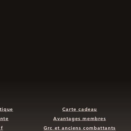
tique
Carte cadeau
nte
Avantages membres
if
Grc et anciens combattants