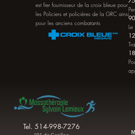
75
est fier fournisseur de la croix bleue pour
Pe
les Policiers et policières de la GRC ainsi
90
pour les anciens combatants
Le
12
Tr
18
Po
ap
Tel. 514-998-7276
M