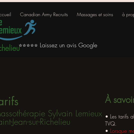
ccueil
Canadian Army Recruits
Massages et soins
à pro
Laissez un avis Google
⭐⭐⭐⭐⭐
chelieu
À savoi
rifs ​​
assothérapie Sylvain Lemieux
• Les tarifs 
int-Jean-sur-Richelieu
TVQ.
•
Lorsque mo