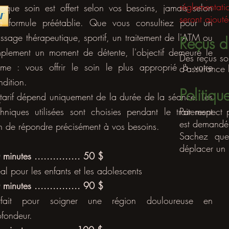
réglementati
aque soin est offert selon vos besoins, jamais selon
seront ajout
e formule préétablie. Que vous consultiez pour un
ssage thérapeutique, sportif, un traitement de l'ATM ou
Reçus d
mplement un moment de détente, l'objectif demeure le
Des reçus so
me : vous offrir le soin le plus approprié à votre
d'assurance 
ndition.
Politiqu
 tarif dépend uniquement de la durée de la séance. Les
e
chniques utilisées sont choisies pendant le traitement
Par respect 
s
est demandé 
in de répondre précisément à vos besoins.
Sachez que
déplacer 
u
minutes ............... 50 $
éal pour les enfants et les adolescents
minutes ............... 90 $
rfait pour soigner une région douloureuse en
ofondeur.