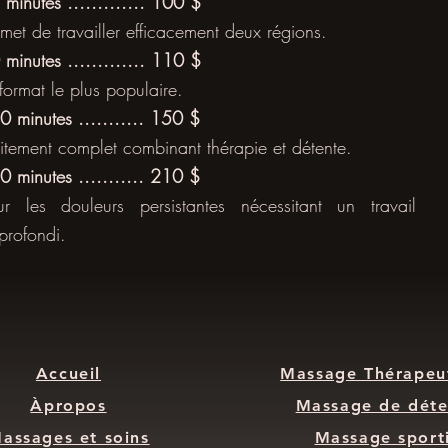
 minutes ............. 100 $
rmet de travailler efficacement deux régions.
 minutes ............. 110 $
 format le plus populaire.
0 minutes ........... 150 $
aitement complet combinant thérapie et détente.
0 minutes ........... 210 $
ur les douleurs persistantes nécessitant un travail
profondi.​
Accueil
Massage Thérapeu
Àpropos
Massage de déte
assages et soins
Massage sport