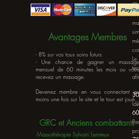
Ch
un
ma
si
Avantages Membres
mê
co
- 8% sur vos tous soins futurs.
Le
- Une chance de gagner un massag
te
mensuel de 60 minutes les mois ou vou
recevez un massage.
af
Devenez membre en vous connectant a
30 
moins une fois sur le site et le tour est joué.
Id
60 
GRC et Anciens combattants
Pa
pr
Massothérapie Sylvain Lemieux